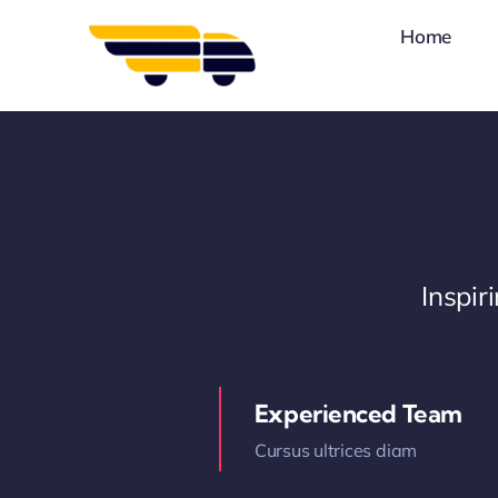
Skip
Home
to
content
Inspi
Experienced Team
Cursus ultrices diam