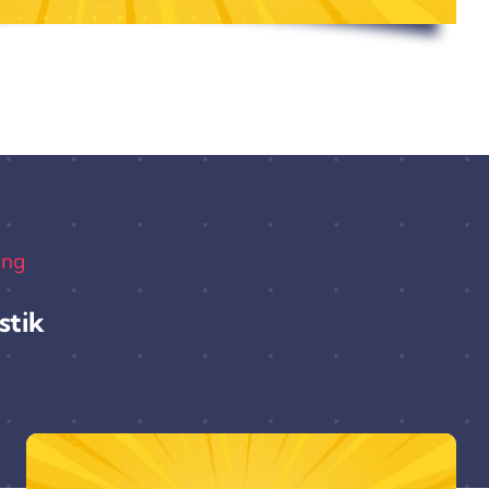
ang
stik