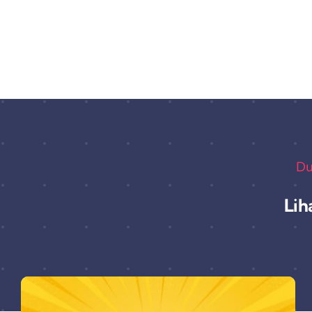
Du
Lih