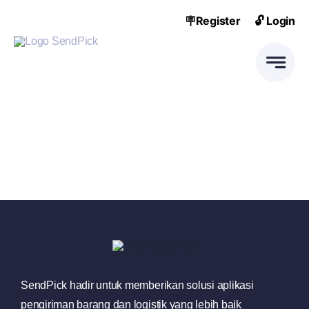
Skip
🪧Register
🔓 Login
to
content
SendPick hadir untuk memberikan solusi aplikasi
pengiriman barang dan logistik yang lebih baik