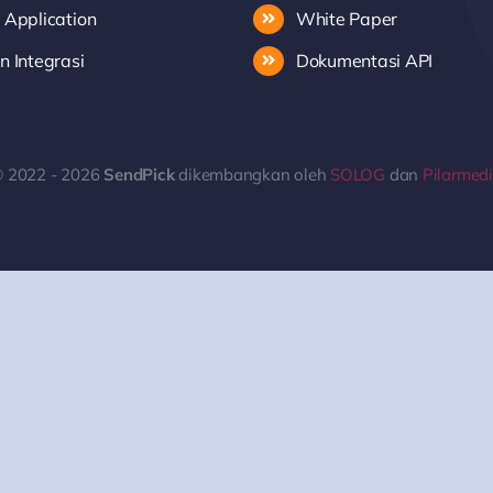
 Application
White Paper
 Integrasi
Dokumentasi API
 2022 - 2026
SendPick
dikembangkan oleh
SOLOG
dan
Pilarmed