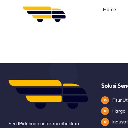
Skip
Home
to
content
Solusi Se
Fitur 
Harga
Industri
SendPick hadir untuk memberikan