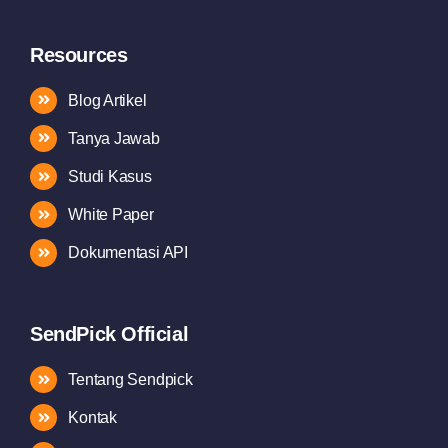
Resources
Blog Artikel
Tanya Jawab
Studi Kasus
White Paper
Dokumentasi API
SendPick Official
Tentang Sendpick
Kontak