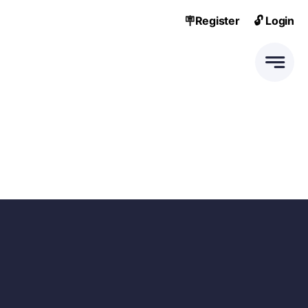
Skip
🪧Register
🔓 Login
to
content